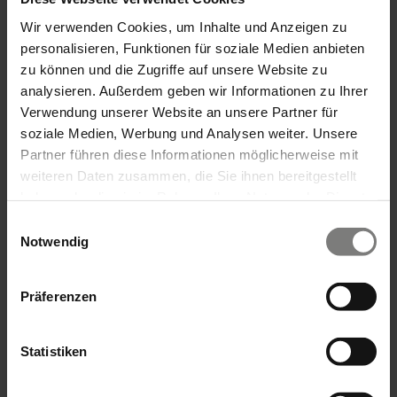
Wir verwenden Cookies, um Inhalte und Anzeigen zu
Am Standort Ettlingen
personalisieren, Funktionen für soziale Medien anbieten
zu können und die Zugriffe auf unsere Website zu
Im stationären Hospiz Arista SÜD in Ettlingen
analysieren. Außerdem geben wir Informationen zu Ihrer
finden Menschen mit einer unheilbaren
Verwendung unserer Website an unsere Partner für
Erkrankung einen geschützten Ort für ihre
soziale Medien, Werbung und Analysen weiter. Unsere
letzte Lebensphase. Ein erfahrenes Team
Partner führen diese Informationen möglicherweise mit
begleitet sie mit medizinischer, pflegerischer
weiteren Daten zusammen, die Sie ihnen bereitgestellt
und menschlicher Zuwendung – individuell,
haben oder die sie im Rahmen Ihrer Nutzung der Dienste
würdevoll und in ruhiger Atmosphäre.
gesammelt haben.
Einwilligungsauswahl
Angehörige werden dabei ebenso
Notwendig
einfühlsam unterstützt und in den
gemeinsamen Abschied eingebunden.
Präferenzen
Mehr erfahren
Statistiken