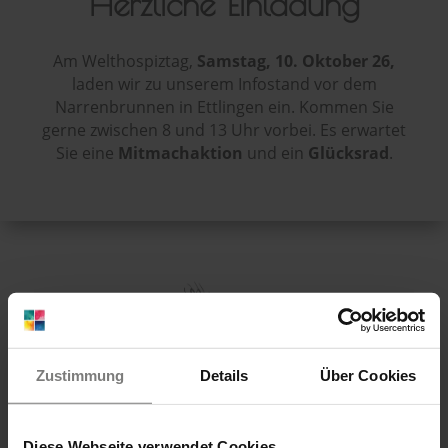
Herzliche Einladung
Am Welthospiztag,
Samstag, 10. Oktober 26,
laden wir zu unserem Infostand vor dem
Narrenbrunnen in Ettlingen ein. Kommen Sie
gerne zwischen 8 und 13 Uhr vorbei. Es erwartet
Sie eine
Mitmachaktion
und ein
Glücksrad
.
Zustimmung
Details
Über Cookies
Hospiz Arista SÜD
Diese Webseite verwendet Cookies