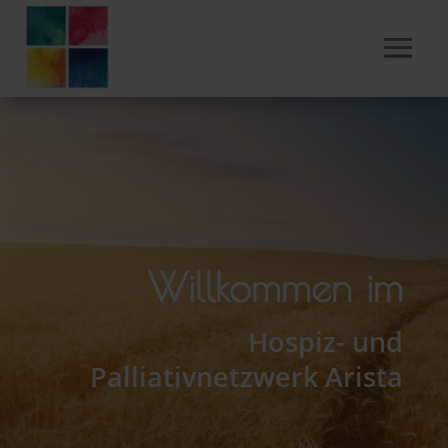
Willkommen im
Hospiz- und
Palliativnetzwerk Arista