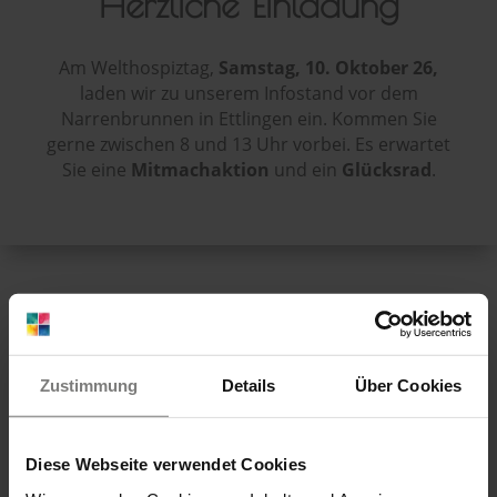
Herzliche Einladung
Am Welthospiztag,
Samstag, 10. Oktober 26,
laden wir zu unserem Infostand vor dem
Narrenbrunnen in Ettlingen ein. Kommen Sie
gerne zwischen 8 und 13 Uhr vorbei. Es erwartet
Sie eine
Mitmachaktion
und ein
Glücksrad
.
Zustimmung
Details
Über Cookies
Diese Webseite verwendet Cookies
Hospiz Arista SÜD