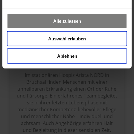
Alle zulassen
Auswahl erlauben
Hospiz Arista NORD
Ablehnen
Am Standort Bruchsal
Im stationären Hospiz Arista NORD in
Bruchsal finden Menschen mit einer
unheilbaren Erkrankung einen Ort der Ruhe
und Fürsorge. Ein erfahrenes Team begleitet
sie in ihrer letzten Lebensphase mit
medizinischer Kompetenz, liebevoller Pflege
und menschlicher Nähe – individuell und
achtsam. Auch Angehörige erfahren Halt
und Begleitung in dieser sensiblen Zeit.