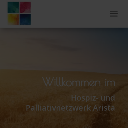
Willkommen im
Hospiz- und
Palliativnetzwerk Arista