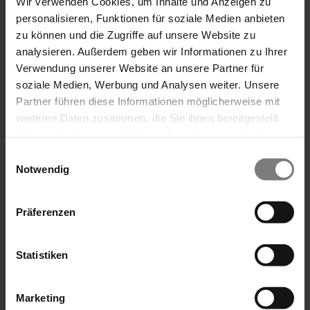
Wir verwenden Cookies, um Inhalte und Anzeigen zu
personalisieren, Funktionen für soziale Medien anbieten
Am Standort Ettlingen
zu können und die Zugriffe auf unsere Website zu
analysieren. Außerdem geben wir Informationen zu Ihrer
Im stationären Hospiz Arista SÜD in Ettlingen
Verwendung unserer Website an unsere Partner für
finden Menschen mit einer unheilbaren
soziale Medien, Werbung und Analysen weiter. Unsere
Erkrankung einen geschützten Ort für ihre
Partner führen diese Informationen möglicherweise mit
letzte Lebensphase. Ein erfahrenes Team
weiteren Daten zusammen, die Sie ihnen bereitgestellt
begleitet sie mit medizinischer, pflegerischer
haben oder die sie im Rahmen Ihrer Nutzung der Dienste
und menschlicher Zuwendung – individuell,
gesammelt haben.
Einwilligungsauswahl
würdevoll und in ruhiger Atmosphäre.
Notwendig
Angehörige werden dabei ebenso
einfühlsam unterstützt und in den
gemeinsamen Abschied eingebunden.
Präferenzen
Mehr erfahren
Statistiken
Marketing